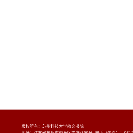
版权所有：苏州科技大学敬文书院
地址：江苏省苏州市虎丘区学府路99号 电话（传真）：0512-6