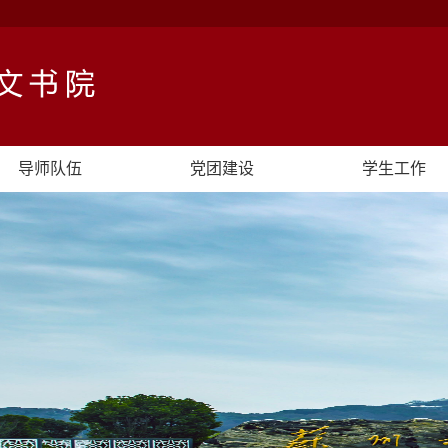
导师队伍
党团建设
学生工作