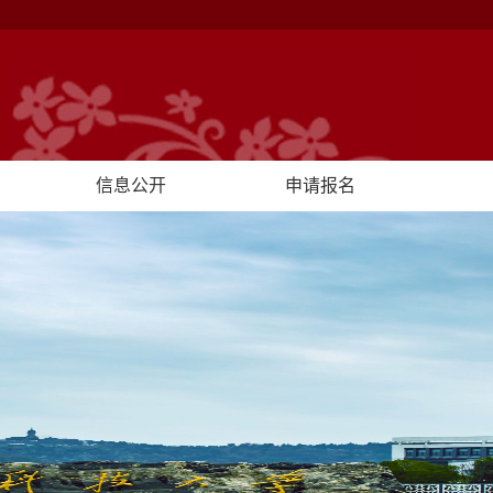
信息公开
申请报名