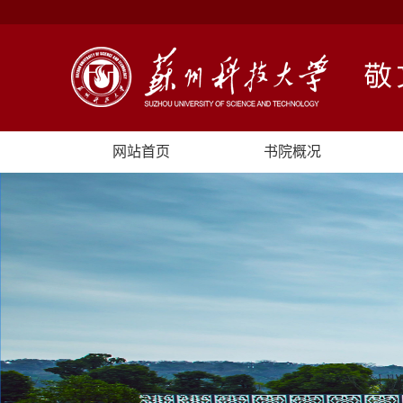
网站首页
书院概况