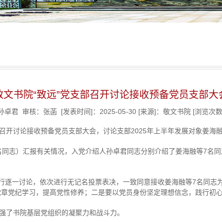
敬文书院“致远”党支部召开讨论接收预备党员支部大
孙卓君
审核：张菡
[发表时间]：2025-05-30
[来源]：敬文书院
[浏览次数
议室召开讨论接收预备党员支部大会，讨论支部2025年上半年发展对象姜海
名同志）汇报有关情况，入党介绍人孙卓君同志分别介绍了姜海融等7名
行逐一讨论，依次进行无记名投票表决，一致同意接收姜海融等7名同志
党章党纪学习，提高党性修养；二是要以党员身份坚定理想信念，践行初
增强了书院基层党组织的凝聚力和战斗力。