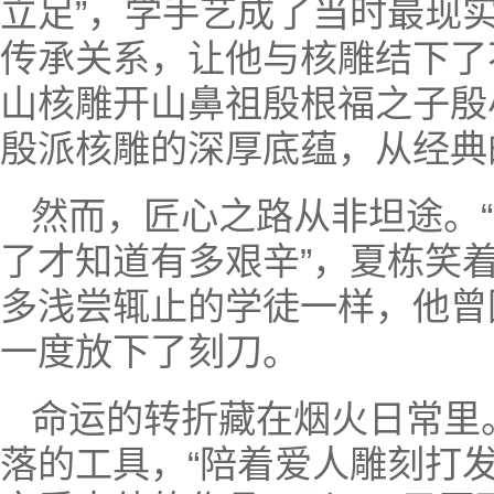
立足”，学手艺成了当时最现
传承关系，让他与核雕结下了
山核雕开山鼻祖殷根福之子殷
殷派核雕的深厚底蕴，从经典
然而，匠心之路从非坦途。
了才知道有多艰辛”，夏栋笑
多浅尝辄止的学徒一样，他曾
一度放下了刻刀。
命运的转折藏在烟火日常里
落的工具，“陪着爱人雕刻打